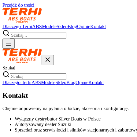
Przejdź do treści
Dlaczego Terhi
ABS
Modele
Sklep
Blog
Opinie
Kontakt
Szukaj
Dlaczego Terhi
ABS
Modele
Sklep
Blog
Opinie
Kontakt
Kontakt
Chętnie odpowiemy na pytania o łodzie, akcesoria i konfigurację.
Wyłączny dystrybutor Silver Boats w Polsce
Autoryzowany dealer Suzuki
Sprzedaż oraz serwis łodzi i silników stacjonarnych i zaburtow