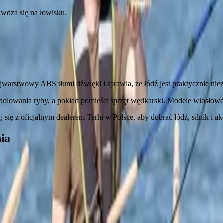
awdza się na łowisku.
ójwarstwowy ABS tłumi dźwięki i sprawia, że łódź jest praktycznie nie
 holowania ryby, a pokład pomieści sprzęt wędkarski. Modele wiosłowe 
ię z oficjalnym dealerem Terhi w Polsce, aby dobrać łódź, silnik i ak
nia