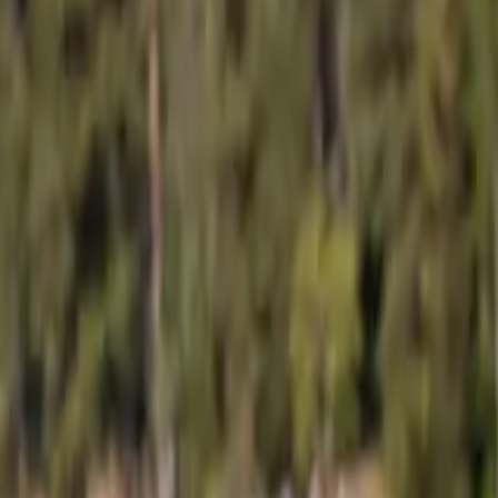
Na wiosła
od
16 200 zł
Dostępne w przeciągu 7-14 dni
Zobacz model
Łódź wiosłowa
Terhi Saiman
4,78 m
4 osoby
Na wiosła
od
12 000 zł
Dostępne w przeciągu 7-14 dni
Zobacz model
Łódź wiosłowa
Terhi Saiman Hunter
4,78 m
4 osoby