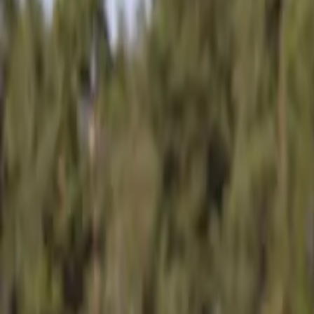
Łodzie wędkarskie Terhi - stabilne, ciche i niezatapialne. Sprawdzą si
Modele w tej kategorii
Bestseller
Łódź motorowa
Terhi 400
4,05 m
5 osób
Rumpel
od
14 500 zł
Dostępne na miejscu
Zobacz model
Łódź wiosłowa
Terhi 440
4,4 m
4 osoby