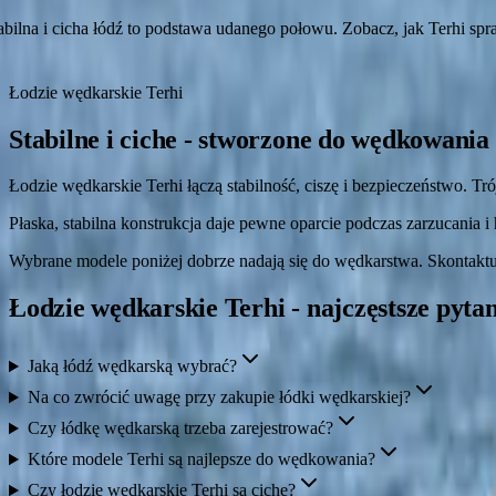
abilna i cicha łódź to podstawa udanego połowu. Zobacz, jak Terhi spr
Łodzie wędkarskie Terhi
Stabilne i ciche - stworzone do wędkowania
Łodzie wędkarskie Terhi łączą stabilność, ciszę i bezpieczeństwo. Tr
Płaska, stabilna konstrukcja daje pewne oparcie podczas zarzucania i
Wybrane modele poniżej dobrze nadają się do wędkarstwa. Skontaktuj s
Łodzie wędkarskie Terhi - najczęstsze pyta
Jaką łódź wędkarską wybrać?
Na co zwrócić uwagę przy zakupie łódki wędkarskiej?
Czy łódkę wędkarską trzeba zarejestrować?
Które modele Terhi są najlepsze do wędkowania?
Czy łodzie wędkarskie Terhi są ciche?