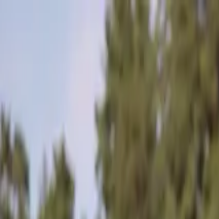
Przejdź do treści
Dlaczego Terhi
ABS
Modele
Sklep
Blog
Opinie
Kontakt
Szukaj
Dlaczego Terhi
ABS
Modele
Sklep
Blog
Opinie
Kontakt
Strona główna
/
Modele
/
Łodzie wędkarskie
Katalog
Łodzie wędkarskie