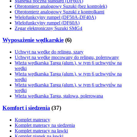
Manetka boczna standard (DF60A)
Obrotomierz analogowy Suzuki (bez kontrolek)
Obrotomierz analogowy Suzuki z kontrolkami
Wielofunkcyjny rumpel (DF50A-DF40A)
Wielofunkcyjny rumpel (DF60A)
Zegar elektroniczny Suzuki SMG4
Wyposażenie wędkarskie
(
6
)
Uchwyt na wędkę do relingu, szary
Uchwyt na wędkę mocowany do relingu, polerowany
Wieża wędkarska Targa (alum.), w tym 6 uchwytów na
wędki
Wieża wędkarska Targa (alum.), w tym 6 uchwytów na
wędki
Wieża wędkarska Targa (alum.), w tym 6 uchwytów na
wędki
Wieża wędkarska Targa, stalowa, polerowana
Komfort i siedzenia
(
37
)
Komplet materacy
Komplet materacy na siedzenia
Komplet materacy na ławki
Komplet pianek na ławki