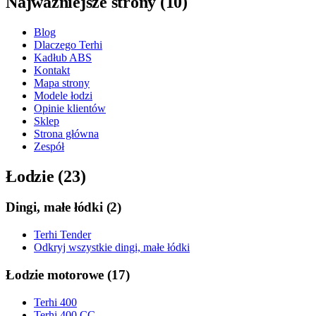
Najważniejsze strony
(
10
)
Blog
Dlaczego Terhi
Kadłub ABS
Kontakt
Mapa strony
Modele łodzi
Opinie klientów
Sklep
Strona główna
Zespół
Łodzie
(
23
)
Dingi, małe łódki
(
2
)
Terhi Tender
Odkryj wszystkie dingi, małe łódki
Łodzie motorowe
(
17
)
Terhi 400
Terhi 400 CC