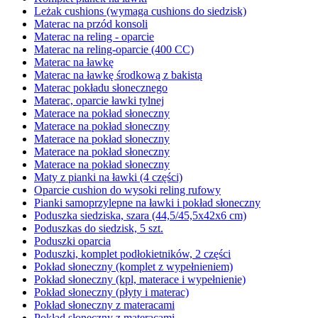
Leżak cushions (wymaga cushions do siedzisk)
Materac na przód konsoli
Materac na reling - oparcie
Materac na reling-oparcie (400 CC)
Materac na ławkę
Materac na ławkę środkową z bakistą
Materac pokładu słonecznego
Materac, oparcie ławki tylnej
Materace na pokład słoneczny
Materace na pokład słoneczny
Materace na pokład słoneczny
Materace na pokład słoneczny
Materace na pokład słoneczny
Maty z pianki na ławki (4 części)
Oparcie cushion do wysoki reling rufowy
Pianki samoprzylepne na ławki i pokład słoneczny
Poduszka siedziska, szara (44,5/45,5x42x6 cm)
Poduszkas do siedzisk, 5 szt.
Poduszki oparcia
Poduszki, komplet podłokietników, 2 części
Pokład słoneczny (komplet z wypełnieniem)
Pokład słoneczny (kpl, materace i wypełnienie)
Pokład słoneczny (płyty i materac)
Pokład słoneczny z materacami
Pokład słoneczny z materacami