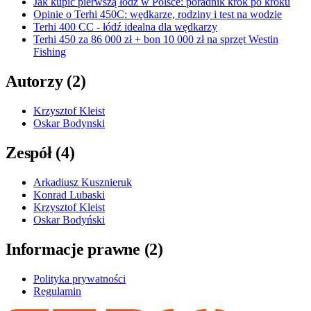
Jak kupić pierwszą łódź w Polsce: poradnik krok po kroku
Opinie o Terhi 450C: wędkarze, rodziny i test na wodzie
Terhi 400 CC - łódź idealna dla wędkarzy
Terhi 450 za 86 000 zł + bon 10 000 zł na sprzęt Westin
Fishing
Autorzy
(
2
)
Krzysztof Kleist
Oskar Bodynski
Zespół
(
4
)
Arkadiusz Kusznieruk
Konrad Lubaski
Krzysztof Kleist
Oskar Bodyński
Informacje prawne
(
2
)
Polityka prywatności
Regulamin