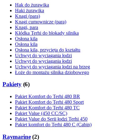
Hak do żurawika
Haki żurawika
Knagi (para)
Knagi cumownicze (para)
Knagi, para
Kłódka Terhi do blokady silnika
Osłona kila
Osłona kila
Osłona kila, przycięta do kształtu
Uchwyt do wyciągania łodzi
Uchwyt do wyciągania łodzi
Uchwyt do wyciągania łodzi na brzeg
Łoże do montażu silnika dziobowego
Pakiety
(
6
)
Pakiet Komfort do Terhi 480 BR
Pakiet Komfort do Terhi 480 Sport
Pakiet Komfort do Terhi 480 TC
Pakiet Value (450 CC/SC)
Pakiet Value do Serii łodzi Terhi 450
Pakiet komfort do Terhi 480 C (Cabin)
Raymarine
(
2
)