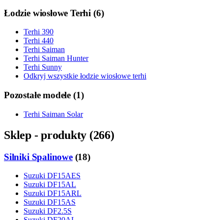
Łodzie wiosłowe Terhi
(
6
)
Terhi 390
Terhi 440
Terhi Saiman
Terhi Saiman Hunter
Terhi Sunny
Odkryj wszystkie łodzie wiosłowe terhi
Pozostałe modele
(
1
)
Terhi Saiman Solar
Sklep - produkty
(
266
)
Silniki Spalinowe
(
18
)
Suzuki DF15AES
Suzuki DF15AL
Suzuki DF15ARL
Suzuki DF15AS
Suzuki DF2.5S
Suzuki DF20AL