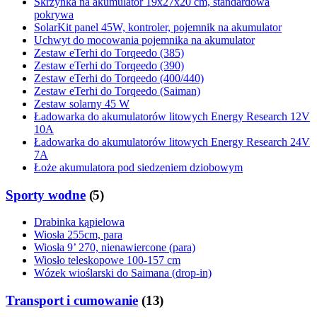
Skrzynka na akumulator 19x27x20 cm, standardowa
pokrywa
SolarKit panel 45W, kontroler, pojemnik na akumulator
Uchwyt do mocowania pojemnika na akumulator
Zestaw eTerhi do Torqeedo (385)
Zestaw eTerhi do Torqeedo (390)
Zestaw eTerhi do Torqeedo (400/440)
Zestaw eTerhi do Torqeedo (Saiman)
Zestaw solarny 45 W
Ładowarka do akumulatorów litowych Energy Research 12V
10A
Ładowarka do akumulatorów litowych Energy Research 24V
7A
Łoże akumulatora pod siedzeniem dziobowym
Sporty wodne
(
5
)
Drabinka kąpielowa
Wiosła 255cm, para
Wiosła 9’ 270, nienawiercone (para)
Wiosło teleskopowe 100-157 cm
Wózek wioślarski do Saimana (drop-in)
Transport i cumowanie
(
13
)