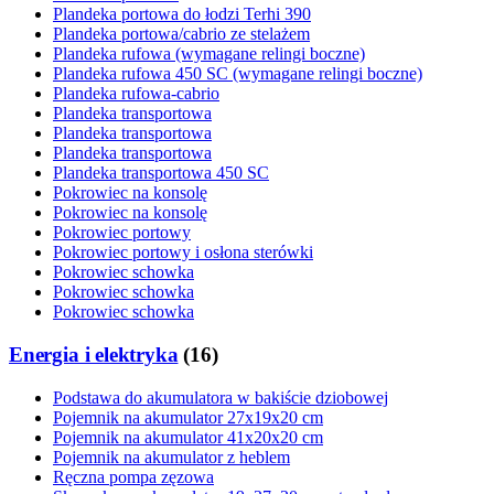
Plandeka portowa do łodzi Terhi 390
Plandeka portowa/cabrio ze stelażem
Plandeka rufowa (wymagane relingi boczne)
Plandeka rufowa 450 SC (wymagane relingi boczne)
Plandeka rufowa-cabrio
Plandeka transportowa
Plandeka transportowa
Plandeka transportowa
Plandeka transportowa 450 SC
Pokrowiec na konsolę
Pokrowiec na konsolę
Pokrowiec portowy
Pokrowiec portowy i osłona sterówki
Pokrowiec schowka
Pokrowiec schowka
Pokrowiec schowka
Energia i elektryka
(
16
)
Podstawa do akumulatora w bakiście dziobowej
Pojemnik na akumulator 27x19x20 cm
Pojemnik na akumulator 41x20x20 cm
Pojemnik na akumulator z heblem
Ręczna pompa zęzowa