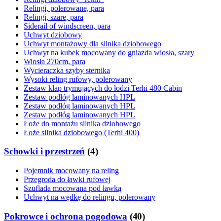
Relingi, polerowane, para
Relingi, szare, para
Siderail of windscreen, para
Uchwyt dziobowy
Uchwyt montażowy dla silnika dziobowego
Uchwyt na kubek mocowany do gniazda wiosła, szary
Wiosła 270cm, para
Wycieraczka szyby sternika
Wysoki reling rufowy, polerowany
Zestaw klap trymujących do łodzi Terhi 480 Cabin
Zestaw podłóg laminowanych HPL
Zestaw podłóg laminowanych HPL
Zestaw podłóg laminowanych HPL
Łoże do montażu silnika dziobowego
Łoże silnika dziobowego (Terhi 400)
Schowki i przestrzeń
(
4
)
Pojemnik mocowany na reling
Przegroda do ławki rufowej
Szuflada mocowana pod ławką
Uchwyt na wędkę do relingu, polerowany
Pokrowce i ochrona pogodowa
(
40
)