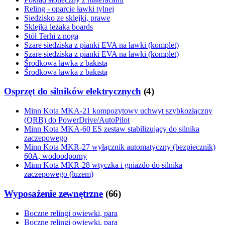
Reling - oparcie ławki tylnej
Siedzisko ze sklejki, prawe
Sklejka leżaka boards
Stół Terhi z nogą
Szare siedziska z pianki EVA na ławki (komplet)
Szare siedziska z pianki EVA na ławki (komplet)
Środkowa ławka z bakistą
Środkowa ławka z bakistą
Osprzęt do silników elektrycznych
(
4
)
Minn Kota MKA-21 kompozytowy uchwyt szybkozłączny
(QRB) do PowerDrive/AutoPilot
Minn Kota MKA-60 ES zestaw stabilizujący do silnika
zaczepowego
Minn Kota MKR-27 wyłącznik automatyczny (bezpiecznik)
60A, wodoodporny
Minn Kota MKR-28 wtyczka i gniazdo do silnika
zaczepowego (luzem)
Wyposażenie zewnętrzne
(
66
)
Boczne relingi owiewki, para
Boczne relingi owiewki, para