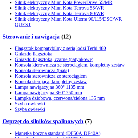
Silnik elektryczny Minn Kota PowerDrive 55/MR
Silnik elektryczny Minn Kota Terrova 55/WR
Silnik elektryczny Minn Kota Terrova 80/WR
Silnik elektryczny Minn Kota Ulterra 90/115/DSC/WR
QUEST
Sterowanie i nawigacja
(
12
)
Flagsztok kompatybilny z serią łodzi Terhi 480
Gniazdo flagsztoka
Gniazdo flagsztoka, czarne (natynkowe)
Konsola kierownicza ze sterociągiem, kompletny zestaw
Konsola sterownicza (biała)
Konsola sterownicza ze sterociągiem
Konsola sterująca, kompletny zestaw
Lampa nawigacyjna 360° 1135 mm
Lampa nawigacyjna 360° 750 mm
Lampka dziobowa, czerwona/zielona 135 mm
Szyba owiewki
Szyba owiewki
Osprzęt do silników spalinowych
(
7
)
Manetka boczna standard (DF50A-DF40A)