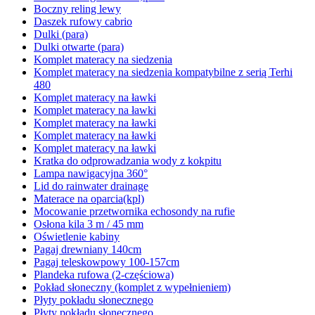
Boczny reling lewy
Daszek rufowy cabrio
Dulki (para)
Dulki otwarte (para)
Komplet materacy na siedzenia
Komplet materacy na siedzenia kompatybilne z serią Terhi
480
Komplet materacy na ławki
Komplet materacy na ławki
Komplet materacy na ławki
Komplet materacy na ławki
Komplet materacy na ławki
Kratka do odprowadzania wody z kokpitu
Lampa nawigacyjna 360°
Lid do rainwater drainage
Materace na oparcia(kpl)
Mocowanie przetwornika echosondy na rufie
Osłona kila 3 m / 45 mm
Oświetlenie kabiny
Pagaj drewniany 140cm
Pagaj teleskowpowy 100-157cm
Plandeka rufowa (2-częściowa)
Pokład słoneczny (komplet z wypełnieniem)
Płyty pokładu słonecznego
Płyty pokładu słonecznego