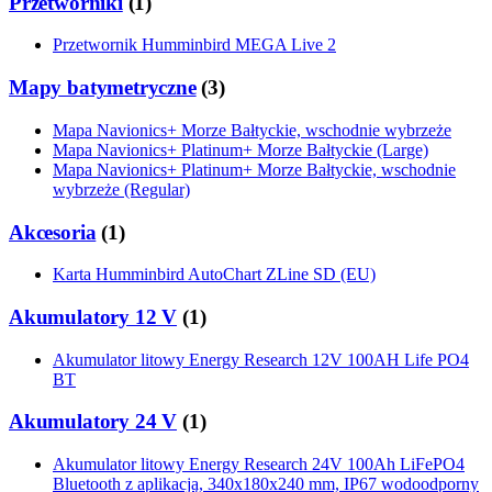
Przetworniki
(
1
)
Przetwornik Humminbird MEGA Live 2
Mapy batymetryczne
(
3
)
Mapa Navionics+ Morze Bałtyckie, wschodnie wybrzeże
Mapa Navionics+ Platinum+ Morze Bałtyckie (Large)
Mapa Navionics+ Platinum+ Morze Bałtyckie, wschodnie
wybrzeże (Regular)
Akcesoria
(
1
)
Karta Humminbird AutoChart ZLine SD (EU)
Akumulatory 12 V
(
1
)
Akumulator litowy Energy Research 12V 100AH Life PO4
BT
Akumulatory 24 V
(
1
)
Akumulator litowy Energy Research 24V 100Ah LiFePO4
Bluetooth z aplikacją, 340x180x240 mm, IP67 wodoodporny