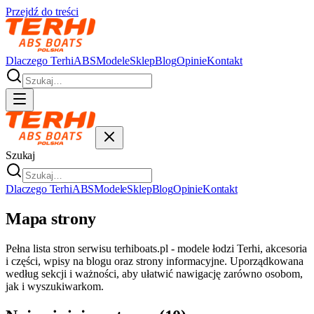
Przejdź do treści
Dlaczego Terhi
ABS
Modele
Sklep
Blog
Opinie
Kontakt
Szukaj
Dlaczego Terhi
ABS
Modele
Sklep
Blog
Opinie
Kontakt
Mapa strony
Pełna lista stron serwisu terhiboats.pl - modele łodzi Terhi, akcesoria
i części, wpisy na blogu oraz strony informacyjne. Uporządkowana
według sekcji i ważności, aby ułatwić nawigację zarówno osobom,
jak i wyszukiwarkom.