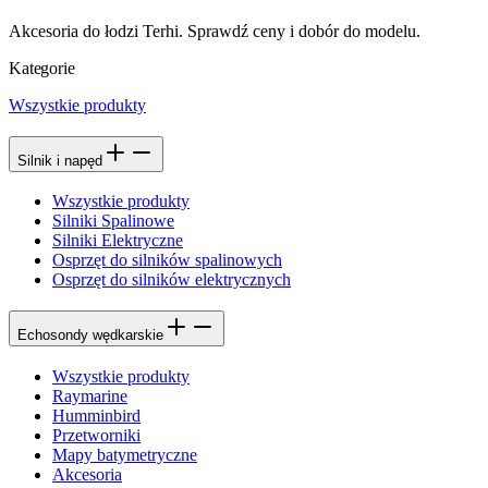
Akcesoria do łodzi Terhi. Sprawdź ceny i dobór do modelu.
Kategorie
Wszystkie produkty
Silnik i napęd
Wszystkie produkty
Silniki Spalinowe
Silniki Elektryczne
Osprzęt do silników spalinowych
Osprzęt do silników elektrycznych
Echosondy wędkarskie
Wszystkie produkty
Raymarine
Humminbird
Przetworniki
Mapy batymetryczne
Akcesoria