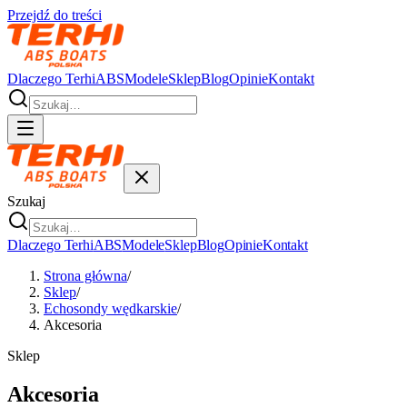
Przejdź do treści
Dlaczego Terhi
ABS
Modele
Sklep
Blog
Opinie
Kontakt
Szukaj
Dlaczego Terhi
ABS
Modele
Sklep
Blog
Opinie
Kontakt
Strona główna
/
Sklep
/
Echosondy wędkarskie
/
Akcesoria
Sklep
Akcesoria