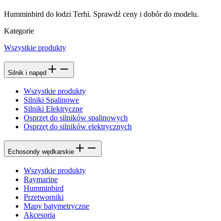
Humminbird do łodzi Terhi. Sprawdź ceny i dobór do modelu.
Kategorie
Wszystkie produkty
Silnik i napęd
Wszystkie produkty
Silniki Spalinowe
Silniki Elektryczne
Osprzęt do silników spalinowych
Osprzęt do silników elektrycznych
Echosondy wędkarskie
Wszystkie produkty
Raymarine
Humminbird
Przetworniki
Mapy batymetryczne
Akcesoria