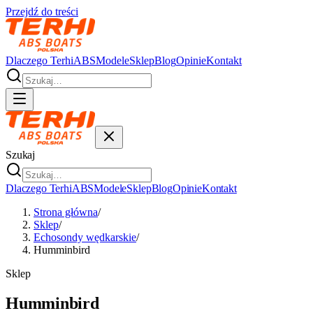
Przejdź do treści
Dlaczego Terhi
ABS
Modele
Sklep
Blog
Opinie
Kontakt
Szukaj
Dlaczego Terhi
ABS
Modele
Sklep
Blog
Opinie
Kontakt
Strona główna
/
Sklep
/
Echosondy wędkarskie
/
Humminbird
Sklep
Humminbird