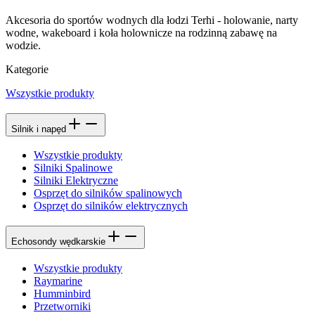
Akcesoria do sportów wodnych dla łodzi Terhi - holowanie, narty
wodne, wakeboard i koła holownicze na rodzinną zabawę na
wodzie.
Kategorie
Wszystkie produkty
Silnik i napęd
Wszystkie produkty
Silniki Spalinowe
Silniki Elektryczne
Osprzęt do silników spalinowych
Osprzęt do silników elektrycznych
Echosondy wędkarskie
Wszystkie produkty
Raymarine
Humminbird
Przetworniki