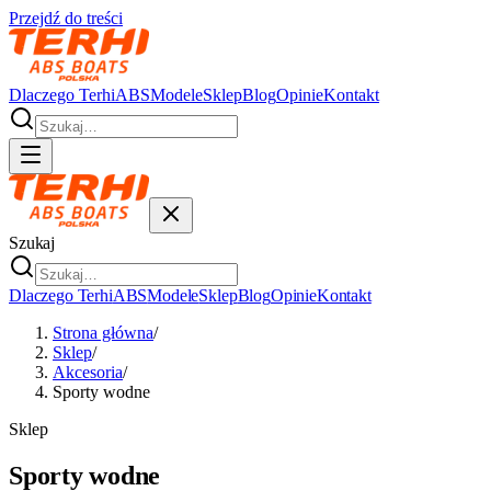
Przejdź do treści
Dlaczego Terhi
ABS
Modele
Sklep
Blog
Opinie
Kontakt
Szukaj
Dlaczego Terhi
ABS
Modele
Sklep
Blog
Opinie
Kontakt
Strona główna
/
Sklep
/
Akcesoria
/
Sporty wodne
Sklep
Sporty wodne