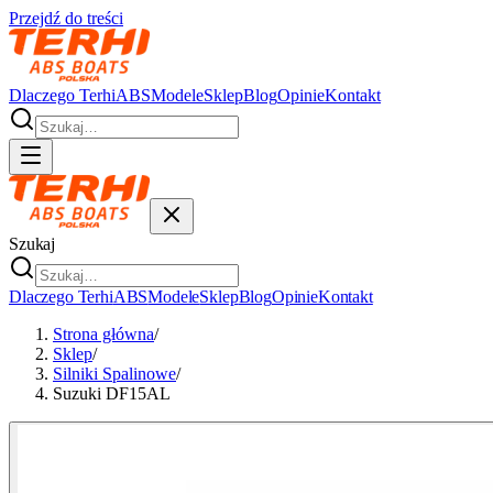
Przejdź do treści
Dlaczego Terhi
ABS
Modele
Sklep
Blog
Opinie
Kontakt
Szukaj
Dlaczego Terhi
ABS
Modele
Sklep
Blog
Opinie
Kontakt
Strona główna
/
Sklep
/
Silniki Spalinowe
/
Suzuki DF15AL