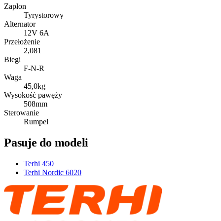
Zapłon
Tyrystorowy
Alternator
12V 6A
Przełożenie
2,08
1
Biegi
F-N-R
Waga
45,0
kg
Wysokość pawęży
508
mm
Sterowanie
Rumpel
Pasuje do modeli
Terhi 450
Terhi Nordic 6020