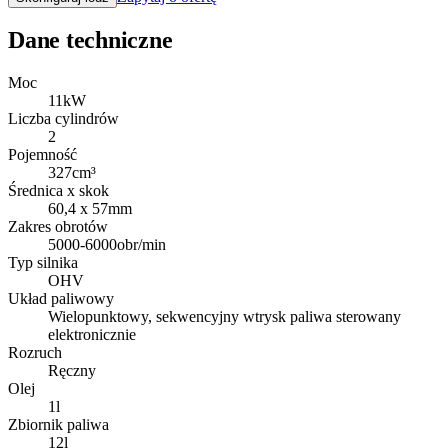
Dane techniczne
Moc
11
kW
Liczba cylindrów
2
Pojemność
327
cm³
Średnica x skok
60,4 x 57
mm
Zakres obrotów
5000-6000
obr/min
Typ silnika
OHV
Układ paliwowy
Wielopunktowy, sekwencyjny wtrysk paliwa sterowany
elektronicznie
Rozruch
Ręczny
Olej
1
l
Zbiornik paliwa
12
l