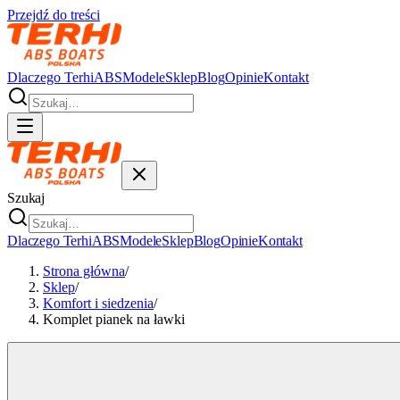
Przejdź do treści
Dlaczego Terhi
ABS
Modele
Sklep
Blog
Opinie
Kontakt
Szukaj
Dlaczego Terhi
ABS
Modele
Sklep
Blog
Opinie
Kontakt
Strona główna
/
Sklep
/
Komfort i siedzenia
/
Komplet pianek na ławki