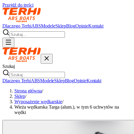
Przejdź do treści
Dlaczego Terhi
ABS
Modele
Sklep
Blog
Opinie
Kontakt
Szukaj
Dlaczego Terhi
ABS
Modele
Sklep
Blog
Opinie
Kontakt
Strona główna
/
Sklep
/
Wyposażenie wędkarskie
/
Wieża wędkarska Targa (alum.), w tym 6 uchwytów na
wędki