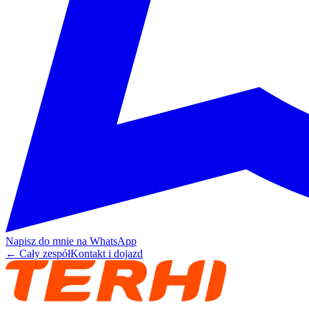
Napisz do mnie na WhatsApp
← Cały zespół
Kontakt i dojazd