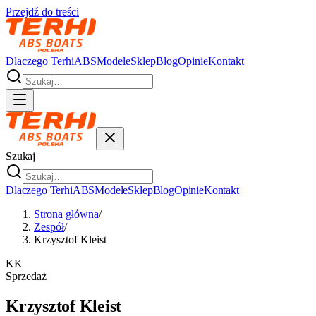
Przejdź do treści
Dlaczego Terhi
ABS
Modele
Sklep
Blog
Opinie
Kontakt
Szukaj
Dlaczego Terhi
ABS
Modele
Sklep
Blog
Opinie
Kontakt
Strona główna
/
Zespół
/
Krzysztof Kleist
KK
Sprzedaż
Krzysztof Kleist