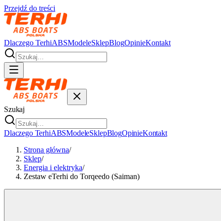
Przejdź do treści
Dlaczego Terhi
ABS
Modele
Sklep
Blog
Opinie
Kontakt
Szukaj
Dlaczego Terhi
ABS
Modele
Sklep
Blog
Opinie
Kontakt
Strona główna
/
Sklep
/
Energia i elektryka
/
Zestaw eTerhi do Torqeedo (Saiman)