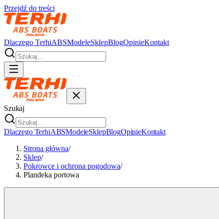
Przejdź do treści
Dlaczego Terhi
ABS
Modele
Sklep
Blog
Opinie
Kontakt
Szukaj
Dlaczego Terhi
ABS
Modele
Sklep
Blog
Opinie
Kontakt
Strona główna
/
Sklep
/
Pokrowce i ochrona pogodowa
/
Plandeka portowa