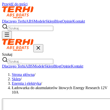
Przejdź do treści
Dlaczego Terhi
ABS
Modele
Sklep
Blog
Opinie
Kontakt
Szukaj
Dlaczego Terhi
ABS
Modele
Sklep
Blog
Opinie
Kontakt
Strona główna
/
Sklep
/
Energia i elektryka
/
Ładowarka do akumulatorów litowych Energy Research 12V
10A