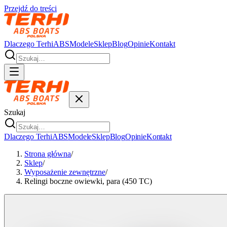
Przejdź do treści
Dlaczego Terhi
ABS
Modele
Sklep
Blog
Opinie
Kontakt
Szukaj
Dlaczego Terhi
ABS
Modele
Sklep
Blog
Opinie
Kontakt
Strona główna
/
Sklep
/
Wyposażenie zewnętrzne
/
Relingi boczne owiewki, para (450 TC)