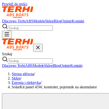
Przejdź do treści
Dlaczego Terhi
ABS
Modele
Sklep
Blog
Opinie
Kontakt
Szukaj
Dlaczego Terhi
ABS
Modele
Sklep
Blog
Opinie
Kontakt
Strona główna
/
Sklep
/
Energia i elektryka
/
SolarKit panel 45W, kontroler, pojemnik na akumulator