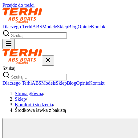
Przejdź do treści
Dlaczego Terhi
ABS
Modele
Sklep
Blog
Opinie
Kontakt
Szukaj
Dlaczego Terhi
ABS
Modele
Sklep
Blog
Opinie
Kontakt
Strona główna
/
Sklep
/
Komfort i siedzenia
/
Środkowa ławka z bakistą