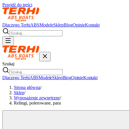
Przejdź do treści
Dlaczego Terhi
ABS
Modele
Sklep
Blog
Opinie
Kontakt
Szukaj
Dlaczego Terhi
ABS
Modele
Sklep
Blog
Opinie
Kontakt
Strona główna
/
Sklep
/
Wyposażenie zewnętrzne
/
Relingi, polerowane, para