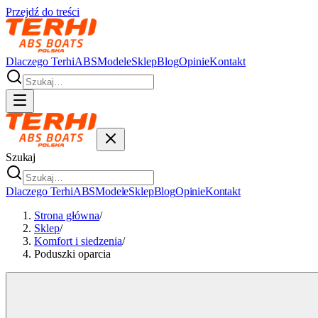
Przejdź do treści
Dlaczego Terhi
ABS
Modele
Sklep
Blog
Opinie
Kontakt
Szukaj
Dlaczego Terhi
ABS
Modele
Sklep
Blog
Opinie
Kontakt
Strona główna
/
Sklep
/
Komfort i siedzenia
/
Poduszki oparcia