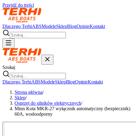
Przejdź do treści
Dlaczego Terhi
ABS
Modele
Sklep
Blog
Opinie
Kontakt
Szukaj
Dlaczego Terhi
ABS
Modele
Sklep
Blog
Opinie
Kontakt
Strona główna
/
Sklep
/
Osprzęt do silników elektrycznych
/
Minn Kota MKR-27 wyłącznik automatyczny (bezpiecznik)
60A, wodoodporny