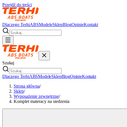
Przejdź do treści
Dlaczego Terhi
ABS
Modele
Sklep
Blog
Opinie
Kontakt
Szukaj
Dlaczego Terhi
ABS
Modele
Sklep
Blog
Opinie
Kontakt
Strona główna
/
Sklep
/
Wyposażenie zewnętrzne
/
Komplet materacy na siedzenia