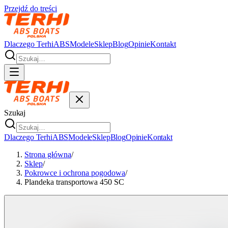
Przejdź do treści
Dlaczego Terhi
ABS
Modele
Sklep
Blog
Opinie
Kontakt
Szukaj
Dlaczego Terhi
ABS
Modele
Sklep
Blog
Opinie
Kontakt
Strona główna
/
Sklep
/
Pokrowce i ochrona pogodowa
/
Plandeka transportowa 450 SC