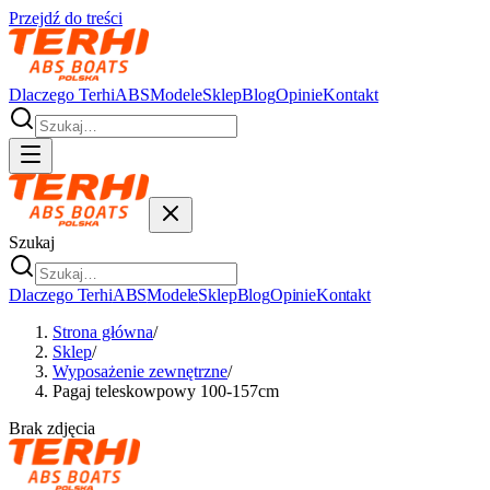
Przejdź do treści
Dlaczego Terhi
ABS
Modele
Sklep
Blog
Opinie
Kontakt
Szukaj
Dlaczego Terhi
ABS
Modele
Sklep
Blog
Opinie
Kontakt
Strona główna
/
Sklep
/
Wyposażenie zewnętrzne
/
Pagaj teleskowpowy 100-157cm
Brak zdjęcia