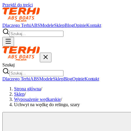
Przejdź do treści
Dlaczego Terhi
ABS
Modele
Sklep
Blog
Opinie
Kontakt
Szukaj
Dlaczego Terhi
ABS
Modele
Sklep
Blog
Opinie
Kontakt
Strona główna
/
Sklep
/
Wyposażenie wędkarskie
/
Uchwyt na wędkę do relingu, szary