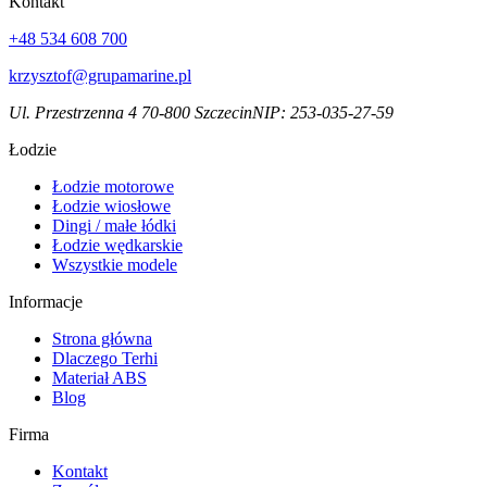
Kontakt
+48 534 608 700
krzysztof@grupamarine.pl
Ul. Przestrzenna 4 70-800 Szczecin
NIP:
253-035-27-59
Łodzie
Łodzie motorowe
Łodzie wiosłowe
Dingi / małe łódki
Łodzie wędkarskie
Wszystkie modele
Informacje
Strona główna
Dlaczego Terhi
Materiał ABS
Blog
Firma
Kontakt