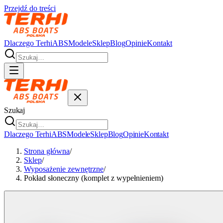
Przejdź do treści
Dlaczego Terhi
ABS
Modele
Sklep
Blog
Opinie
Kontakt
Szukaj
Dlaczego Terhi
ABS
Modele
Sklep
Blog
Opinie
Kontakt
Strona główna
/
Sklep
/
Wyposażenie zewnętrzne
/
Pokład słoneczny (komplet z wypełnieniem)